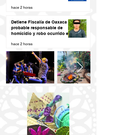
del ex presidente municipal
hace 2 horas
de San Juan Cacahuatepec
Detiene Fiscalía de Oaxaca a
probable responsable de
homicidio y robo ocurrido en
San Blas Atempa
hace 2 horas