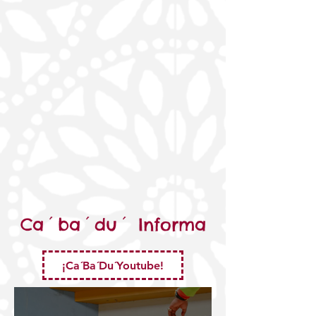
Ca´ba´du´ Informa
¡Ca´Ba´Du´Youtube!