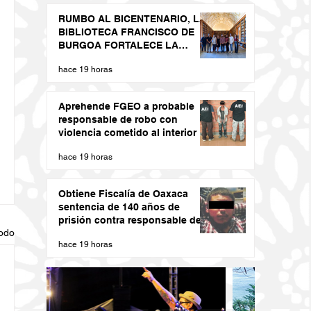
RUMBO AL BICENTENARIO, LA
BIBLIOTECA FRANCISCO DE
BURGOA FORTALECE LA
MEMORIA HISTÓRICA DE LA
hace 19 horas
UABJO
Aprehende FGEO a probable
responsable de robo con
violencia cometido al interior de
un domicilio en la Sierra Sur
hace 19 horas
Obtiene Fiscalía de Oaxaca
sentencia de 140 años de
prisión contra responsable de
todo
secuestro agravado cometido
hace 19 horas
en la capital oaxaqueña