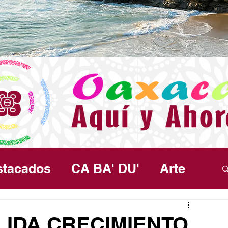
stacados
CA BA' DU'
Arte
ma
Política
Seguridad
Salud
IDA CRECIMIENTO