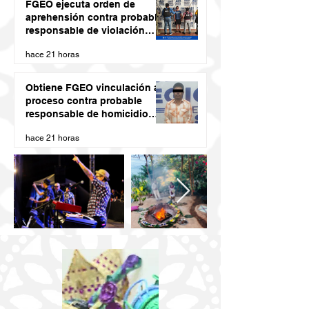
FGEO ejecuta orden de
aprehensión contra probable
responsable de violación
agravada en Matías Romero
hace 21 horas
Obtiene FGEO vinculación a
proceso contra probable
responsable de homicidio
calificado con ventaja
hace 21 horas
cometido en la Costa