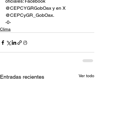
oficiales: Facebook 
@CEPCYGRGobOax y en X 
@CEPCyGR_GobOax.
-0-
Clima
Ver todo
Entradas recientes