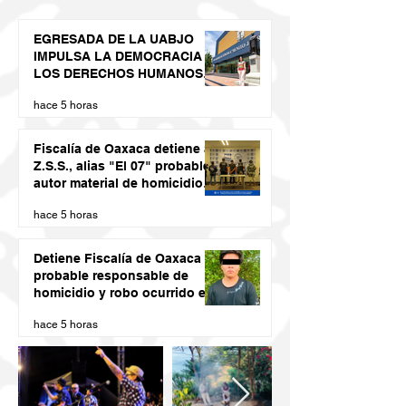
EGRESADA DE LA UABJO
IMPULSA LA DEMOCRACIA Y
LOS DERECHOS HUMANOS
DESDE LAS JUVENTUDES
hace 5 horas
Fiscalía de Oaxaca detiene a
Z.S.S., alias "El 07" probable
autor material de homicidio
del ex presidente municipal
hace 5 horas
de San Juan Cacahuatepec
Detiene Fiscalía de Oaxaca a
probable responsable de
homicidio y robo ocurrido en
San Blas Atempa
hace 5 horas