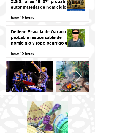
Z.S.S., alias "El 07" probable
autor material de homicidio
del ex presidente municipal
hace 15 horas
de San Juan Cacahuatepec
Detiene Fiscalía de Oaxaca a
probable responsable de
homicidio y robo ocurrido en
San Blas Atempa
hace 15 horas