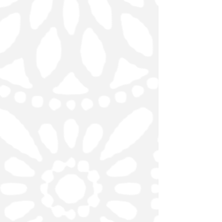
Cacahuatepec