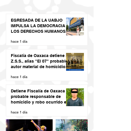
EGRESADA DE LA UABJO
IMPULSA LA DEMOCRACIA Y
LOS DERECHOS HUMANOS
DESDE LAS JUVENTUDES
hace 1 día
Fiscalía de Oaxaca detiene a
Z.S.S., alias "El 07" probable
autor material de homicidio
del ex presidente municipal
hace 1 día
de San Juan Cacahuatepec
Detiene Fiscalía de Oaxaca a
probable responsable de
homicidio y robo ocurrido en
San Blas Atempa
hace 1 día