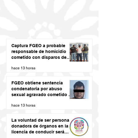
Captura FGEO a probable
responsable de homicidio
cometido con disparos de
arma de fuego
hace 13 horas
FGEO obtiene sentencia
condenatoria por abuso
sexual agravado cometido en
agravio de una niña en la
hace 13 horas
región de la Costa de Oaxaca
La voluntad de ser persona
donadora de órganos en la
licencia de conducir será
vinculante: SSO