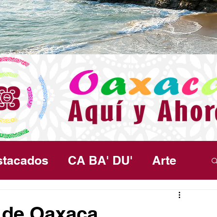
stacados
CA BA' DU'
Arte
ma
Política
Seguridad
Salud
 de Oaxaca