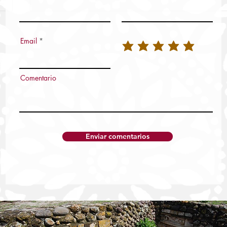
Email
Comentario
Enviar comentarios
Convoca Sedeco a participar en el 15°
Concurso Estatal del Juguete Popular
Oaxaqueño 2026