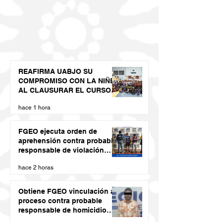
REAFIRMA UABJO SU
COMPROMISO CON LA NIÑEZ
AL CLAUSURAR EL CURSO
DE VERANO LED 2026
hace 1 hora
FGEO ejecuta orden de
aprehensión contra probable
responsable de violación
agravada en Matías Romero
hace 2 horas
Obtiene FGEO vinculación a
proceso contra probable
responsable de homicidio
calificado con ventaja