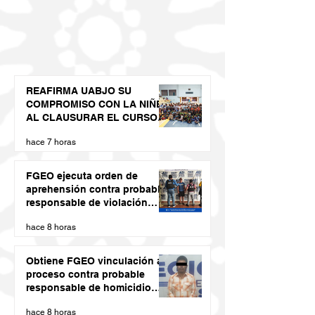
REAFIRMA UABJO SU
COMPROMISO CON LA NIÑEZ
AL CLAUSURAR EL CURSO
DE VERANO LED 2026
hace 7 horas
FGEO ejecuta orden de
aprehensión contra probable
responsable de violación
agravada en Matías Romero
hace 8 horas
Obtiene FGEO vinculación a
proceso contra probable
responsable de homicidio
calificado con ventaja
hace 8 horas
cometido en la Costa