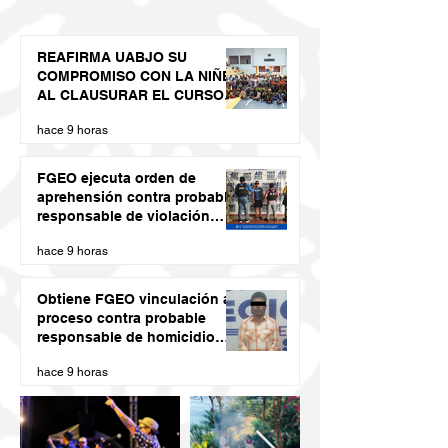
REAFIRMA UABJO SU
COMPROMISO CON LA NIÑEZ
AL CLAUSURAR EL CURSO
DE VERANO LED 2026
hace 9 horas
FGEO ejecuta orden de
aprehensión contra probable
responsable de violación
agravada en Matías Romero
hace 9 horas
Obtiene FGEO vinculación a
proceso contra probable
responsable de homicidio
calificado con ventaja
hace 9 horas
cometido en la Costa