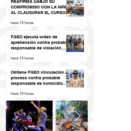
REAFIRMA UABJO SU
COMPROMISO CON LA NIÑEZ
AL CLAUSURAR EL CURSO
DE VERANO LED 2026
hace 15 horas
FGEO ejecuta orden de
aprehensión contra probable
responsable de violación
agravada en Matías Romero
hace 15 horas
Obtiene FGEO vinculación a
proceso contra probable
responsable de homicidio
calificado con ventaja
hace 15 horas
cometido en la Costa