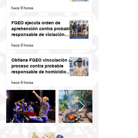
DE VERANO LED 2026
hace 9 horas
FGEO ejecuta orden de
aprehensión contra probable
responsable de violación
agravada en Matías Romero
hace 9 horas
Obtiene FGEO vinculación a
proceso contra probable
responsable de homicidio
calificado con ventaja
hace 9 horas
cometido en la Costa