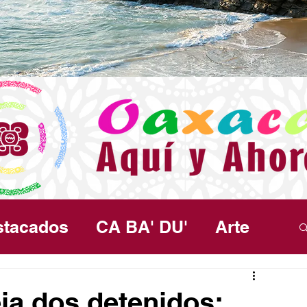
stacados
CA BA' DU'
Arte
ma
Política
Seguridad
Salud
ja dos detenidos;