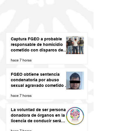
Captura FGEO a probable
responsable de homicidio
cometido con disparos de
arma de fuego
hace 7 horas
FGEO obtiene sentencia
condenatoria por abuso
sexual agravado cometido en
agravio de una niña en la
hace 7 horas
región de la Costa de Oaxaca
La voluntad de ser persona
donadora de órganos en la
licencia de conducir será
vinculante: SSO
hace 7 horas