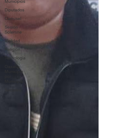
Municipios
Diputados
Carrusel
Sesión
Solemne
Vialidad
Religión
Tecnología
Oaxaca
Municipio
por
Municipio
Sociales