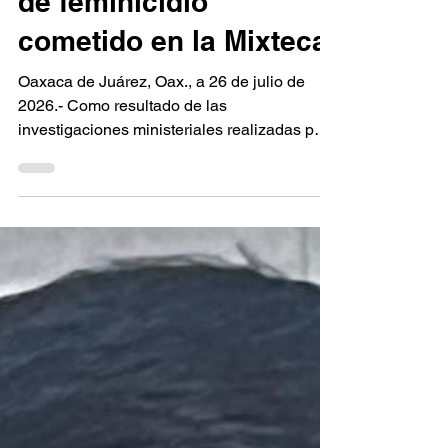
de feminicidio
cometido en la Mixteca
Oaxaca de Juárez, Oax., a 26 de julio de
2026.- Como resultado de las
investigaciones ministeriales realizadas para
esclarecer los delitos de alto impacto en la
región de la Mixteca, la Fiscalía General del
Estado de Oaxaca (FGEO) ejecutó una
orden de aprehensión en contra de una
persona del sexo masculino identificada
como R.G.M., por su probable
responsabilidad en el delito de feminicidio,
cometido en agravio de D.A.Z.V. De acuerdo
con la investigación ministerial, los hech