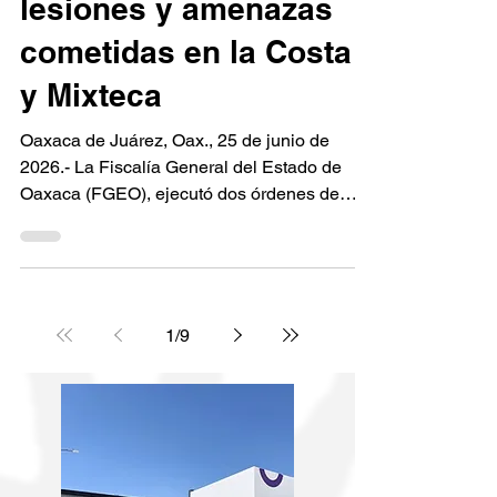
responsables de
tentativa de homicidio,
lesiones y amenazas
cometidas en la Costa
y Mixteca
Oaxaca de Juárez, Oax., 25 de junio de
2026.- La Fiscalía General del Estado de
Oaxaca (FGEO), ejecutó dos órdenes de
aprehensión en contra de dos personas
requeridas por autoridades judiciales por su
probable responsabilidad en delitos de
homicidio calificado con ventaja en grado de
tentativa y lesiones y amenazas, cometidas
1
/
9
en las regiones de la Mixteca y Costa. En
una primera acción, elementos de la Agencia