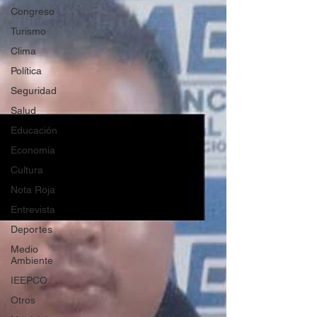
Congreso
Turismo
Clima
Política
Seguridad
Salud
Educación
Economía
Cultura
Nota Roja
Entrevista
Deportes
Medio
Ambiente
IEEPCO
Otros