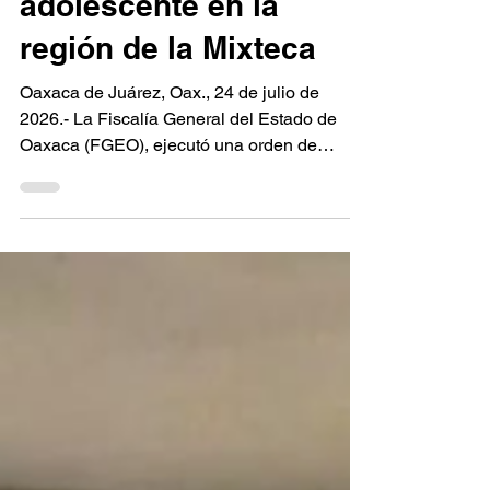
embarazo de
adolescente en la
región de la Mixteca
Oaxaca de Juárez, Oax., 24 de julio de
2026.- La Fiscalía General del Estado de
Oaxaca (FGEO), ejecutó una orden de
aprehensión que permitió la detención de
una persona del sexo masculino identificada
como O.L.R., por su probable
responsabilidad en los delitos de equiparado
a la violación agravada y violencia de pareja,
cometidos en agravio de una adolescente.
De acuerdo con las investigaciones, los
hechos ocurrieron el 19 de diciembre de
2025, cuando la víctima, una adolesce