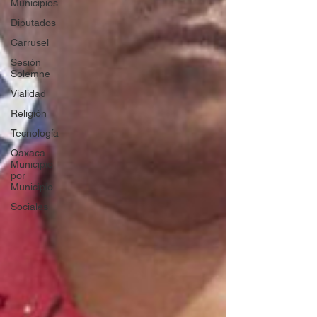
Municipios
Diputados
Carrusel
Sesión
Solemne
Vialidad
Religión
Tecnología
Oaxaca
Municipio
por
Municipio
Sociales