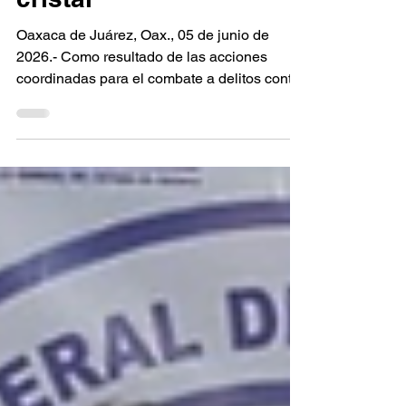
dosis de presunto
cristal
Oaxaca de Juárez, Oax., 05 de junio de
2026.- Como resultado de las acciones
coordinadas para el combate a delitos contra
la salud en la región Costa, la Fiscalía
General del Estado de Oaxaca (FGEO)
ejecutó una orden de cateo en un inmueble
ubicado en San Antonio Tepetlapa, donde
fueron aseguradas diversas dosis de
presunta droga conocida como cristal. La
intervención policial encabezada por
elementos de la Agencia Estatal de
Investigaciones (AEI) y personal pericial en
crimi