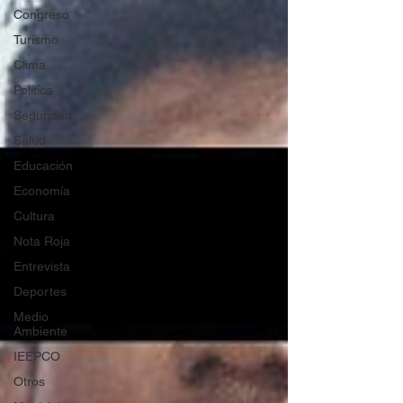
Congreso
Turismo
Clima
Política
Seguridad
Salud
Educación
Economía
Cultura
Nota Roja
Entrevista
Deportes
Medio
Ambiente
IEEPCO
Otros