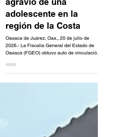
violación cometida en
agravio de una
adolescente en la
región de la Costa
Oaxaca de Juárez, Oax., 20 de julio de
2026.- La Fiscalía General del Estado de
Oaxaca (FGEO) obtuvo auto de vinculación
a proceso en contra de una persona del sexo
masculino identificada como J.C.A.V., por su
probable responsabilidad en el delito de
violación agravada, cometido en agravio de
una adolescente, en hechos ocurridos en la
región de la Costa. De acuerdo con el
expediente penal, el caso fue investigado
por la Vicefiscalía Regional de la Costa, a
través de la Unidad