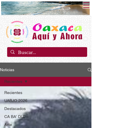
Noticias
Recientes
Recientes
UABJO 2026
Destacados
CA BA' DU'
Arte