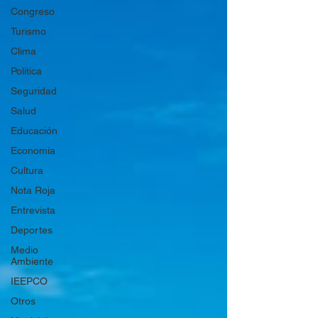
Congreso
Turismo
Clima
Política
Seguridad
Salud
Educación
Economía
Cultura
Nota Roja
Entrevista
Deportes
Medio
Ambiente
IEEPCO
Otros