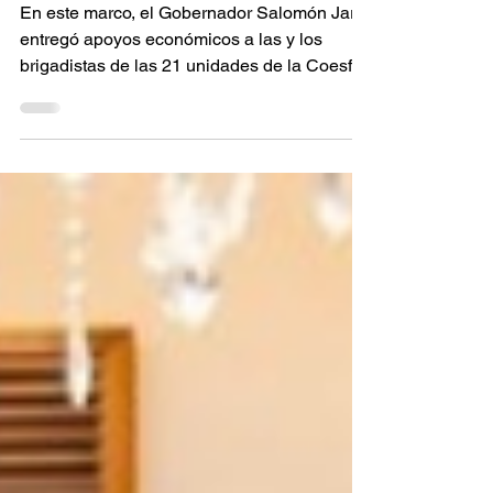
Incendios Forestales
En este marco, el Gobernador Salomón Jara
entregó apoyos económicos a las y los
brigadistas de las 21 unidades de la Coesfo
Santa Cruz Xoxocotlán, Oax. 17 de julio de
2026.- En el marco del Día de la y el
Combatiente de Incendios Forestales que se
conmemora cada 11 de julio en Oaxaca, el
Gobernador Salomón Jara Cruz reconoció la
labor que realizan día con día estas
personas, a favor de la preservación de la
biodiversidad y medio ambiente del estado.
El Mandatario estatal dest