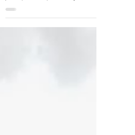
Oaxaca de Juárez, Oax. 13 de julio de 2026.-
El Gobernador Salomón Jara Cruz demandó
justicia para las 17 personas migrantes
mexicanas que han perdido la vida en
situaciones relacionadas con el Servicio de
Control de Inmigración y Aduanas (ICE, por
sus siglas en inglés), en Estados Unidos, y
respaldó las medidas emprendidas por la
Presidenta Claudia Sheinbaum Pardo para
esclarecer estos hechos y castigar a los
responsables. “En Oaxaca sabemos de
migración, porque somos un es