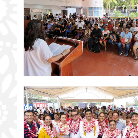
Educación
Economía
Cultu
Deportes
Medio Ambiente
Diputados
Carrusel
Sesión
Tecnología
Oaxaca Municipio p