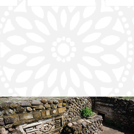
de su
los escucha, respeta su labor y
balazos de
onvertido
los protege, y afirmó que, quien
analista 
na historia
agreda a un periodista tendrá
Francisco
plina y
que responder ante la justicia,
Aguilar. E
 jóvenes de
sea quien sea. En el encuentro,
perpetró e
rovenientes
el mandatario estatal afirmó
La Esmera
 del sur y
que “nadie está por encima de
este munic
racruz,
la ley, quien agreda a un
Centrales
aca), han
periodista tendrá que responder
inmediata 
 pista de
ante
de justici