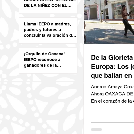
DE LA NIÑEZ CON EL
CURSO DE VERANO LED
2026
Llama IEEPO a madres,
padres y tutores a
concluir la valoración de
salud visual de niñas y
niños
¡Orgullo de Oaxaca!
De la Glorieta
IEEPO reconoce a
Europa: Los 
ganadores de la
Olimpiada del
que bailan en 
Conocimiento Infantil
2026
semáforos de
Andrea Amaya Oaxa
persiguiendo
Ahora OAXACA DE
En el corazón de la 
sueño mundia
oaxaqueña, la Glori
Lázaro Cárdenas (b
popularmente por lo
como "La Libélula" p