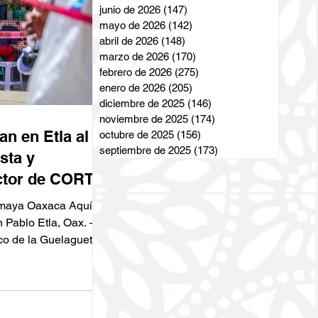
junio de 2026
(147)
147 entradas
mayo de 2026
(142)
142 entradas
abril de 2026
(148)
148 entradas
marzo de 2026
(170)
170 entradas
febrero de 2026
(275)
275 entradas
enero de 2026
(205)
205 entradas
diciembre de 2025
(146)
146 entradas
noviembre de 2025
(174)
174 entradas
an en Etla al
octubre de 2025
(156)
156 entradas
septiembre de 2025
(173)
173 entradas
sta y
ctor de CORTV,
sco Alejandro
maya Oaxaca Aquí y
Aguilar
 Pablo Etla, Oax. —
co de la Guelaguetza
frió un duro impacto
 de este miércoles 22
e 2026, tras
e el asesinato a