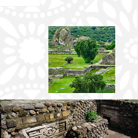
l periodista y
político oaxaqueño
 Alejandro Leyva
l ataque directo se
n el fraccionamiento
lda, perteneciente a
ipio de los Valles
, detonando una
crisis de exigencia
a orientada hacia l