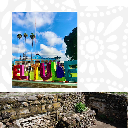
peculiar estructura 
monumento) se ha c
en el escenario de u
de hermandad, disci
mucha pasión. Tres
20, 22 y 24 años, p
de distintos rincones
sureste del país (Ve
Quintana Roo y Oax
hecho del asfalto su