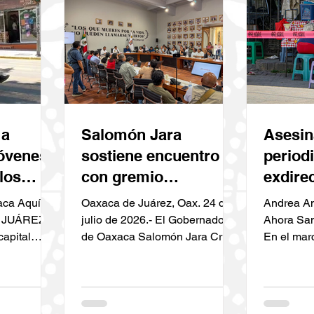
 a
Salomón Jara
Asesin
jóvenes
sostiene encuentro
periodi
los
con gremio
exdire
 Oaxaca
periodístico, refrenda
Franci
ca Aquí y
Oaxaca de Juárez, Oax. 24 de
Andrea A
 un
compromiso de
Leyva 
 JUÁREZ.–
julio de 2026.- El Gobernador
Ahora San
capital
de Oaxaca Salomón Jara Cruz
En el mar
l
respeto y protección
eta de
sostuvo un encuentro con el
Oaxaca su
a su labor
autizada
gremio periodístico de la
la mañana
s locales
entidad a quienes reiteró que
de julio d
or la
cuentan con un gobierno que
confirmars