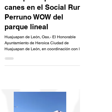
Gran participación de
canes en el Social Run
Perruno WOW del
parque lineal
Huajuapan de León, Oax.- El Honorable
Ayuntamiento de Heroica Ciudad de
Huajuapan de León, en coordinación con la
Regiduría de Salud y la Dirección de Salud,
organizaron en conjunto con el Runing Club
milla 22, una carrera con mascotas en el
Parque Lineal de las Riberas del Río
Mixteco. Este evento denominado Social
Run Perruno WOW, reunió a corredores con
sus mascotas en un recorrido de 2 kilómetros