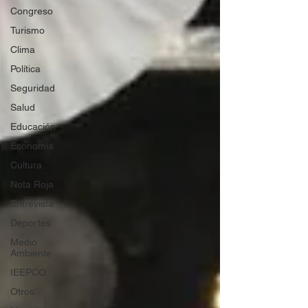
Congreso
Turismo
Clima
Política
Seguridad
Salud
Educación
Economía
Cultura
Nota Roja
Entrevista
Deportes
Medio
Ambiente
IEEPCO
Otros