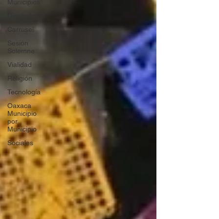
Municipios
Diputados
Carrusel
Sesión
Solemne
Vialidad
Religión
Tecnología
Oaxaca
Municipio
por
Municipio
Sociales