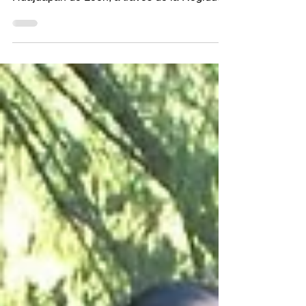
Ayuntamiento de Heroica Ciudad de
Huajuapan de León, a través de la Regiduría
de Turismo, Cultura y Deportes, acompañó a
la realización del Festival del Día de
Muertos: “Peludos y Tradiciones” organizado
por el Consejo Ciudadano Animalistas de
Huajuapan. En esta decima edición, se
realizó un recorrido que encabezó la Banda
de Guerra “Leones del Sol”, el cual partió del
Parque Lineal de las Riberas del Río
Mixteco, que recorrió la calle Ta