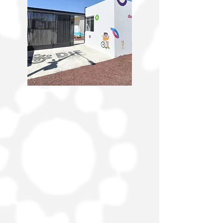
que partió del Parque Lineal de las Riberas
del Río Mixteco, pasó por la Tor