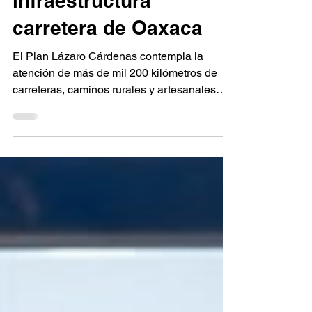
mmdp para
infraestructura
carretera de Oaxaca
El Plan Lázaro Cárdenas contempla la
atención de más de mil 200 kilómetros de
carreteras, caminos rurales y artesanales
entre 2025 y 2026 Nueve proyectos
estratégicos ya han sido concluidos por la
federación Santo Domingo Tonalá, Oax. 1 de
agosto de 2026.- El Gobierno de la
República invertirá en el estado de Oaxaca
37 mil 800 millones de pesos en
infraestructura carretera durante esta
administración federal. Durante la gira de
trabajo en la región Mixteca de la Presidenta
de