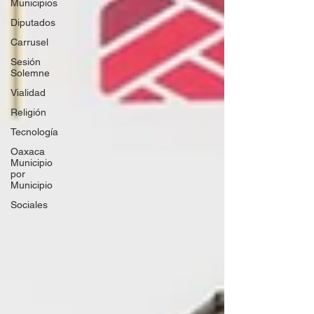
Municipios
Diputados
Carrusel
Sesión
Solemne
Vialidad
Religión
Tecnología
Oaxaca
Municipio
por
Municipio
Sociales