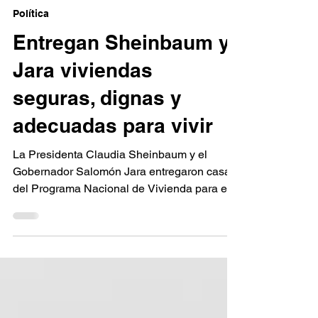
hace 6 días
2 min de lectura
Política
Entregan Sheinbaum y
Jara viviendas
seguras, dignas y
adecuadas para vivir
La Presidenta Claudia Sheinbaum y el
Gobernador Salomón Jara entregaron casas
del Programa Nacional de Vivienda para el
Bienestar de la unidad habitacional Pueblos
Hermanos Heroica Ciudad de Huajuapan de
León, Oax. 1 de agosto de 2026.- Como
parte del proyecto habitacional Pueblos
Hermanos en la región Mixteca, la
Presidenta de México, Claudia Sheinbaum