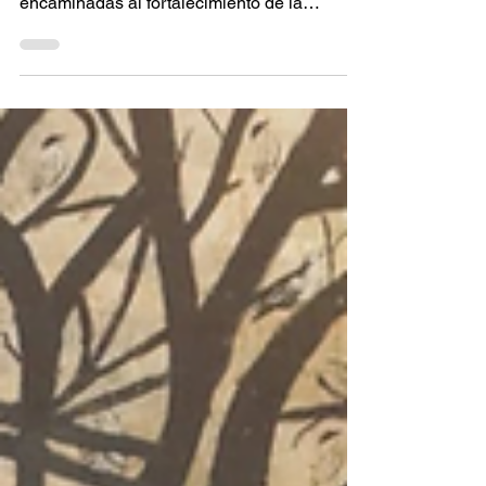
Oaxaca de Juárez, Oax a 29 de julio de
2027. Como parte de las acciones
encaminadas al fortalecimiento de la
investigación, la cooperación académica y la
internacionalización de la Universidad
Autónoma “Benito Juárez” de Oaxaca
(UABJO), la Coordinadora de Investigación
de la Facultad de Contaduría y
Administración, Dra. Ana Luz Ramos Soto,
realizó una estancia corta de investigación
en la Institución Universitaria de Envigado,
Colombia. Durante su visita académica, se
desarro