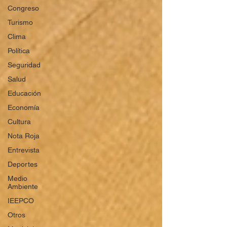
Congreso
Turismo
Clima
Política
Seguridad
Salud
Educación
Economía
Cultura
Nota Roja
Entrevista
Deportes
Medio
Ambiente
IEEPCO
Otros