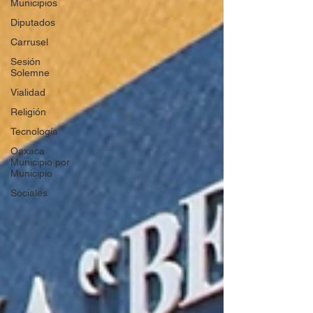
Municipios
Diputados
Carrusel
Sesión
Solemne
Vialidad
Religión
Tecnología
Oaxaca
Municipio por
Municipio
Sociales