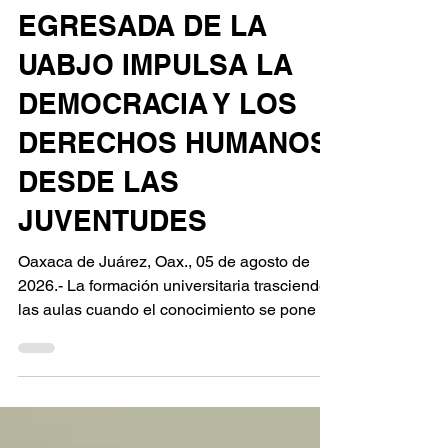
UABJO 2026
EGRESADA DE LA
UABJO IMPULSA LA
DEMOCRACIA Y LOS
DERECHOS HUMANOS
DESDE LAS
JUVENTUDES
Oaxaca de Juárez, Oax., 05 de agosto de
2026.- La formación universitaria trasciende
las aulas cuando el conocimiento se pone al
servicio de la sociedad. En ese sentido, la
egresada de la Facultad de Derecho y
Ciencias Sociales de la Universidad
Autónoma “Benito Juárez” de Oaxaca