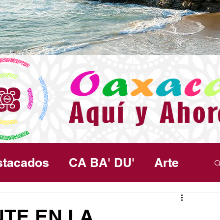
stacados
CA BA' DU'
Arte
ma
Política
Seguridad
Salud
TE EN LA