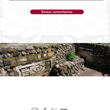
Enviar comentarios
RUMBO AL BICENTENARIO, LA
BIBLIOTECA FRANCISCO DE BURGOA
FORTALECE LA MEMORIA HISTÓRICA
DE LA UABJO
Publicidad
Contáctanos