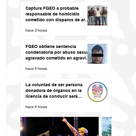
Captura FGEO a probable
responsable de homicidio
cometido con disparos de arma
de fuego
hace 3 horas
FGEO obtiene sentencia
condenatoria por abuso sexual
agravado cometido en agravio
de una niña en la región de la
hace 4 horas
Costa de Oaxaca
La voluntad de ser persona
donadora de órganos en la
licencia de conducir será
vinculante: SSO
hace 4 horas