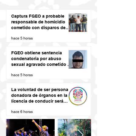
Captura FGEO a probable
responsable de homicidio
cometido con disparos de
arma de fuego
hace 5 horas
FGEO obtiene sentencia
condenatoria por abuso
sexual agravado cometido en
agravio de una niña en la
hace 5 horas
región de la Costa de Oaxaca
La voluntad de ser persona
donadora de órganos en la
licencia de conducir será
vinculante: SSO
hace 6 horas