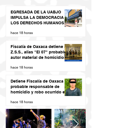
EGRESADA DE LA UABJO
IMPULSA LA DEMOCRACIA Y
LOS DERECHOS HUMANOS
DESDE LAS JUVENTUDES
hace 18 horas
Fiscalía de Oaxaca detiene a
Z.S.S., alias "El 07" probable
autor material de homicidio
del ex presidente municipal
hace 18 horas
de San Juan Cacahuatepec
Detiene Fiscalía de Oaxaca a
probable responsable de
homicidio y robo ocurrido en
San Blas Atempa
hace 18 horas