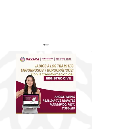
Convoca Sedeco a
Oaxaca avanza 
participar en el 15°
una movilidad 
Concurso Estatal del
innovación, inc
Juguete Popular
sostenibilidad:
Oaxaqueño 2026