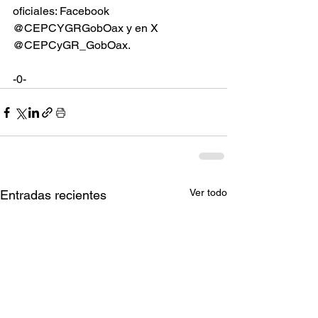
oficiales: Facebook 
@CEPCYGRGobOax y en X 
@CEPCyGR_GobOax.  
-0-
Ver todo
Entradas recientes