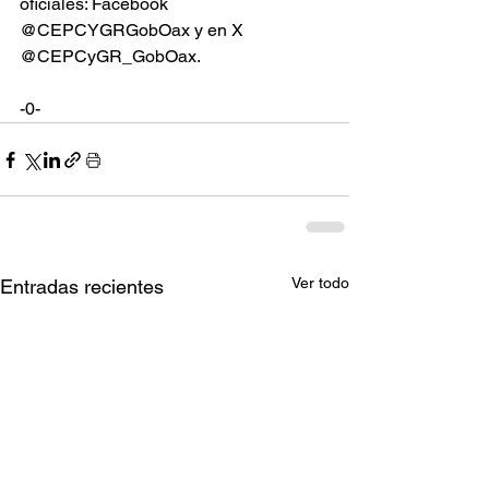
oficiales: Facebook 
@CEPCYGRGobOax y en X 
@CEPCyGR_GobOax.
-0-
Ver todo
Entradas recientes