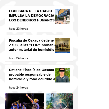
EGRESADA DE LA UABJO
IMPULSA LA DEMOCRACIA Y
LOS DERECHOS HUMANOS
DESDE LAS JUVENTUDES
hace 23 horas
Fiscalía de Oaxaca detiene a
Z.S.S., alias "El 07" probable
autor material de homicidio
del ex presidente municipal
hace 24 horas
de San Juan Cacahuatepec
Detiene Fiscalía de Oaxaca a
probable responsable de
homicidio y robo ocurrido en
San Blas Atempa
hace 24 horas