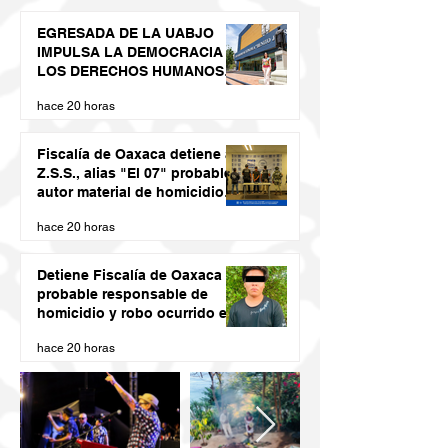
EGRESADA DE LA UABJO
IMPULSA LA DEMOCRACIA Y
LOS DERECHOS HUMANOS
DESDE LAS JUVENTUDES
hace 20 horas
Fiscalía de Oaxaca detiene a
Z.S.S., alias "El 07" probable
autor material de homicidio
del ex presidente municipal
hace 20 horas
de San Juan Cacahuatepec
Detiene Fiscalía de Oaxaca a
probable responsable de
homicidio y robo ocurrido en
San Blas Atempa
hace 20 horas