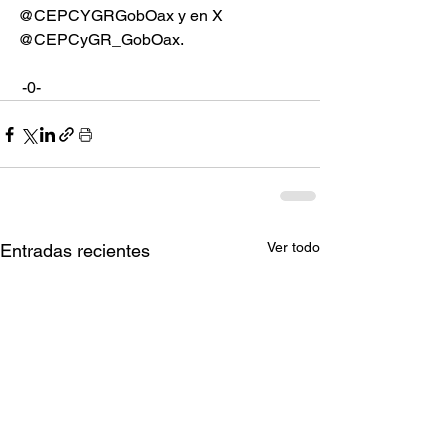
@CEPCYGRGobOax y en X 
@CEPCyGR_GobOax.
 -0-
Ver todo
Entradas recientes