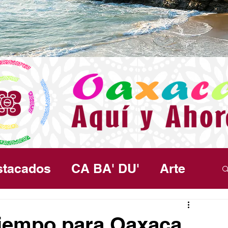
stacados
CA BA' DU'
Arte
ma
Política
Seguridad
Salud
tiempo para Oaxaca