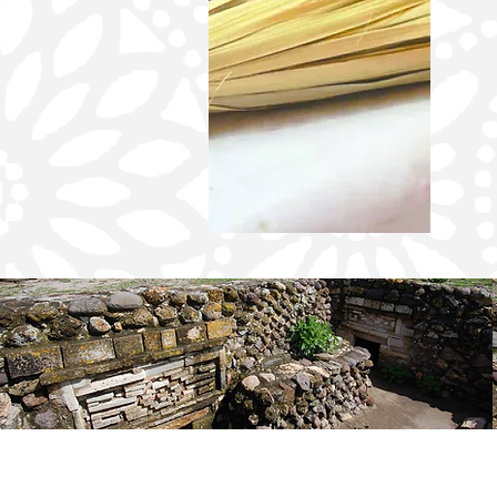
Informa Protección Civil formación de
Depresión Tropical Siete-E frente a costas
de Guerrero, se espera Mar de Fondo
para Oaxaca