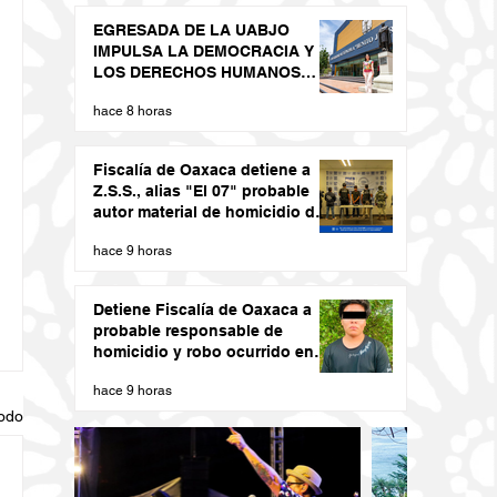
EGRESADA DE LA UABJO
IMPULSA LA DEMOCRACIA Y
LOS DERECHOS HUMANOS
DESDE LAS JUVENTUDES
hace 8 horas
Fiscalía de Oaxaca detiene a
Z.S.S., alias "El 07" probable
autor material de homicidio del
ex presidente municipal de San
hace 9 horas
Juan Cacahuatepec
Detiene Fiscalía de Oaxaca a
probable responsable de
homicidio y robo ocurrido en
San Blas Atempa
hace 9 horas
todo