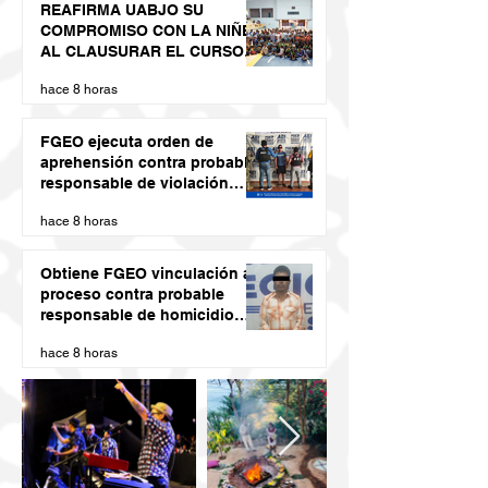
REAFIRMA UABJO SU
COMPROMISO CON LA NIÑEZ
AL CLAUSURAR EL CURSO
DE VERANO LED 2026
hace 8 horas
FGEO ejecuta orden de
aprehensión contra probable
responsable de violación
agravada en Matías Romero
hace 8 horas
Obtiene FGEO vinculación a
proceso contra probable
responsable de homicidio
calificado con ventaja
hace 8 horas
cometido en la Costa