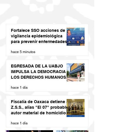
Fortalece SSO acciones de
vigilancia epidemiológica
para prevenir enfermedades
diarreicas agudas
hace 5 minutos
EGRESADA DE LA UABJO
IMPULSA LA DEMOCRACIA Y
LOS DERECHOS HUMANOS
DESDE LAS JUVENTUDES
hace 1 día
Fiscalía de Oaxaca detiene a
Z.S.S., alias "El 07" probable
autor material de homicidio
del ex presidente municipal
hace 1 día
de San Juan Cacahuatepec