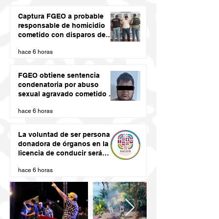
Captura FGEO a probable
responsable de homicidio
cometido con disparos de
arma de fuego
hace 6 horas
FGEO obtiene sentencia
condenatoria por abuso
sexual agravado cometido en
agravio de una niña en la
hace 6 horas
región de la Costa de Oaxaca
La voluntad de ser persona
donadora de órganos en la
licencia de conducir será
vinculante: SSO
hace 6 horas