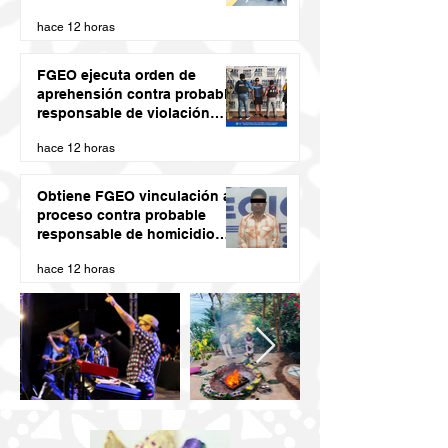
DE VERANO LED 2026
hace 12 horas
FGEO ejecuta orden de
aprehensión contra probable
responsable de violación
agravada en Matías Romero
hace 12 horas
Obtiene FGEO vinculación a
proceso contra probable
responsable de homicidio
calificado con ventaja
hace 12 horas
cometido en la Costa