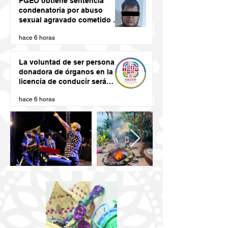
FGEO obtiene sentencia
condenatoria por abuso
sexual agravado cometido en
agravio de una niña en la
hace 6 horas
región de la Costa de Oaxaca
La voluntad de ser persona
donadora de órganos en la
licencia de conducir será
vinculante: SSO
hace 6 horas