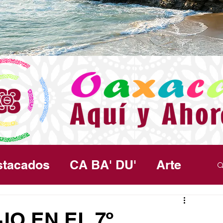
stacados
CA BA' DU'
Arte
ma
Política
Seguridad
Salud
JO EN EL 7º