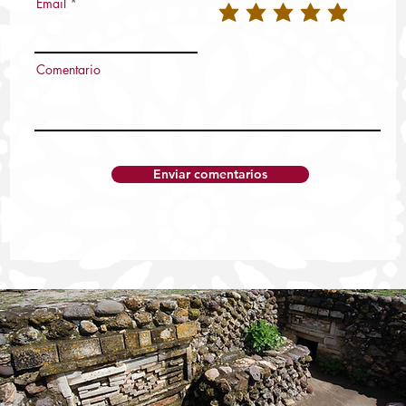
Email
Comentario
Enviar comentarios
Fiscalía de Oaxaca detiene a Z.S.S., alias
"El 07" probable autor material de
homicidio del ex presidente municipal de
San Juan Cacahuatepec