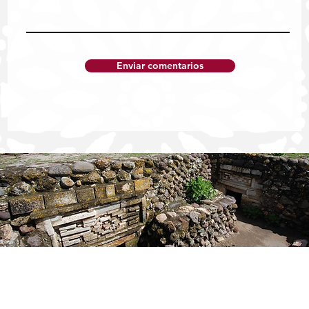
Enviar comentarios
FGEO obtiene sentencia condenatoria por
abuso sexual agravado cometido en
agravio de una niña en la región de la
Costa de Oaxaca
Publicidad
Contáctanos