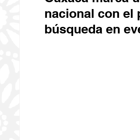
nacional con el
Educación
Economía
C
búsqueda en ev
Deportes
Medio Ambiente
Diputados
Carrusel
Ses
Religión
Tecnología
Oax
Sociales