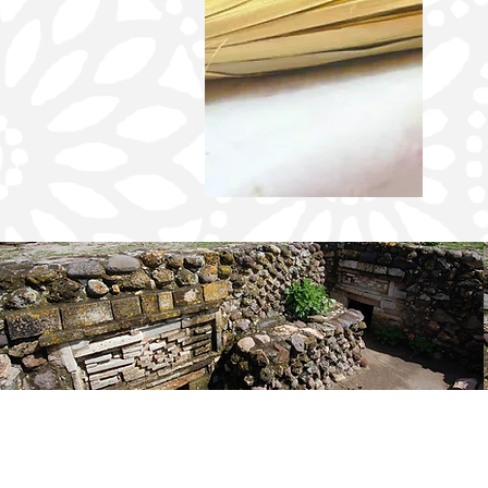
Captura FGEO a probable responsable de
homicidio cometido con disparos de
arma de fuego