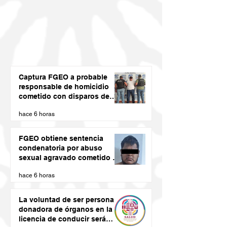
Captura FGEO a probable
responsable de homicidio
cometido con disparos de
arma de fuego
hace 6 horas
FGEO obtiene sentencia
condenatoria por abuso
sexual agravado cometido en
agravio de una niña en la
hace 6 horas
región de la Costa de Oaxaca
La voluntad de ser persona
donadora de órganos en la
licencia de conducir será