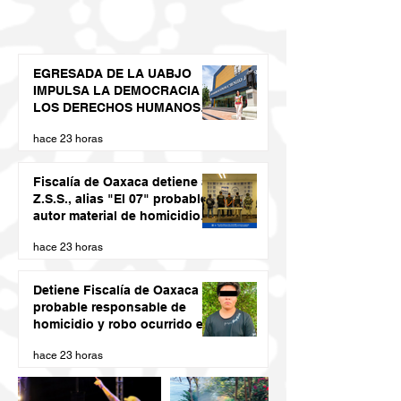
EGRESADA DE LA UABJO
IMPULSA LA DEMOCRACIA Y
LOS DERECHOS HUMANOS
DESDE LAS JUVENTUDES
hace 23 horas
Fiscalía de Oaxaca detiene a
Z.S.S., alias "El 07" probable
autor material de homicidio
del ex presidente municipal
hace 23 horas
de San Juan Cacahuatepec
Detiene Fiscalía de Oaxaca a
probable responsable de
homicidio y robo ocurrido en
San Blas Atempa
hace 23 horas