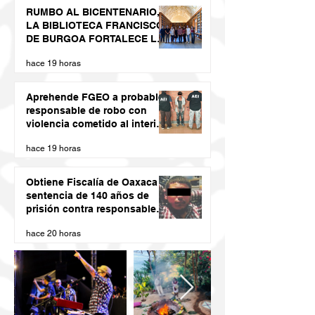
RUMBO AL BICENTENARIO,
LA BIBLIOTECA FRANCISCO
DE BURGOA FORTALECE LA
MEMORIA HISTÓRICA DE LA
hace 19 horas
UABJO
Aprehende FGEO a probable
responsable de robo con
violencia cometido al interior
de un domicilio en la Sierra
hace 19 horas
Sur
Obtiene Fiscalía de Oaxaca
sentencia de 140 años de
prisión contra responsable
de secuestro agravado
hace 20 horas
cometido en la capital
oaxaqueña