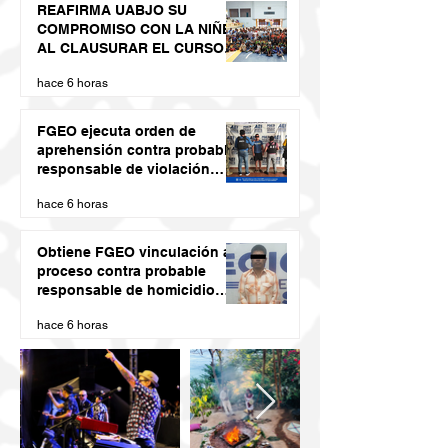
REAFIRMA UABJO SU
COMPROMISO CON LA NIÑEZ
AL CLAUSURAR EL CURSO
DE VERANO LED 2026
hace 6 horas
FGEO ejecuta orden de
aprehensión contra probable
responsable de violación
agravada en Matías Romero
hace 6 horas
Obtiene FGEO vinculación a
proceso contra probable
responsable de homicidio
calificado con ventaja
hace 6 horas
cometido en la Costa