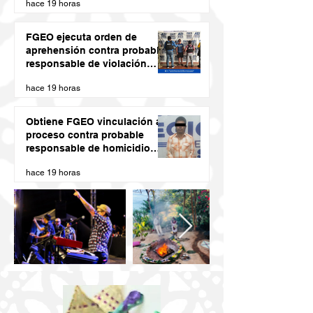
hace 19 horas
FGEO ejecuta orden de
aprehensión contra probable
responsable de violación
agravada en Matías Romero
hace 19 horas
Obtiene FGEO vinculación a
proceso contra probable
responsable de homicidio
calificado con ventaja
hace 19 horas
cometido en la Costa