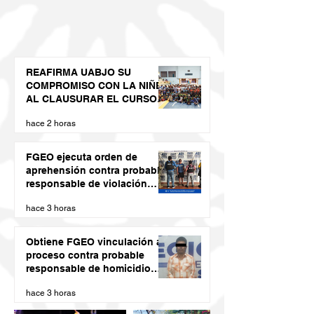
REAFIRMA UABJO SU
COMPROMISO CON LA NIÑEZ
AL CLAUSURAR EL CURSO
DE VERANO LED 2026
hace 2 horas
FGEO ejecuta orden de
aprehensión contra probable
responsable de violación
agravada en Matías Romero
hace 3 horas
Obtiene FGEO vinculación a
proceso contra probable
responsable de homicidio
calificado con ventaja
hace 3 horas
cometido en la Costa