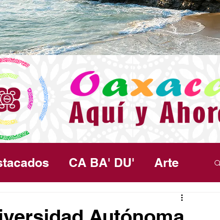
stacados
CA BA' DU'
Arte
ma
Política
Seguridad
Salud
niversidad Autónoma