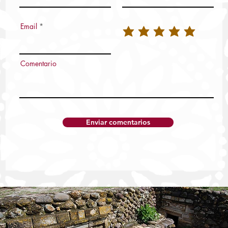
Email
Comentario
Enviar comentarios
RUMBO AL BICENTENARIO, LA
BIBLIOTECA FRANCISCO DE BURGOA
FORTALECE LA MEMORIA HISTÓRICA
DE LA UABJO