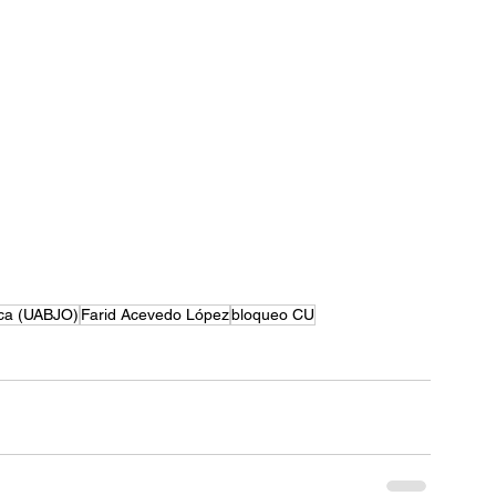
aca (UABJO)
Farid Acevedo López
bloqueo CU