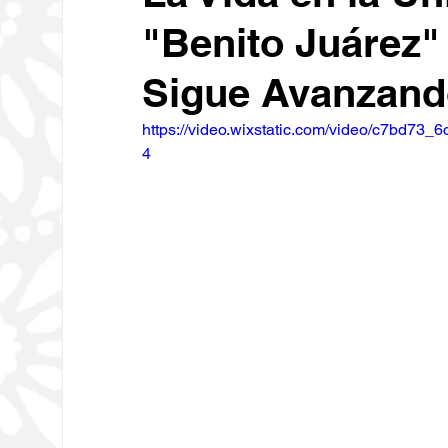
"Benito Juárez
Educación
Economía
C
Sigue Avanzan
Deportes
Medio Ambiente
https://video.wixstatic.com/video/c7bd7
4
Diputados
Carrusel
Ses
Religión
Tecnología
Oax
Sociales