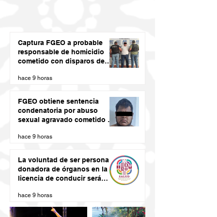
Captura FGEO a probable
responsable de homicidio
cometido con disparos de
arma de fuego
hace 9 horas
FGEO obtiene sentencia
condenatoria por abuso
sexual agravado cometido en
agravio de una niña en la
hace 9 horas
región de la Costa de Oaxaca
La voluntad de ser persona
donadora de órganos en la
licencia de conducir será
vinculante: SSO
hace 9 horas