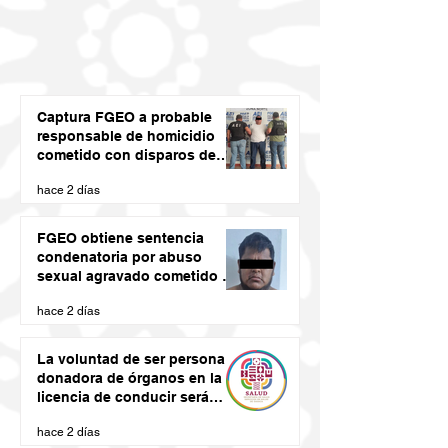
Captura FGEO a probable
responsable de homicidio
cometido con disparos de
arma de fuego
hace 2 días
FGEO obtiene sentencia
condenatoria por abuso
sexual agravado cometido en
agravio de una niña en la
hace 2 días
región de la Costa de Oaxaca
La voluntad de ser persona
donadora de órganos en la
licencia de conducir será
vinculante: SSO
hace 2 días