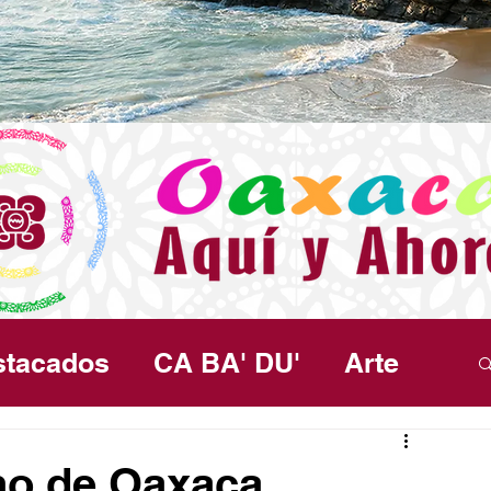
stacados
CA BA' DU'
Arte
ma
Política
Seguridad
Salud
no de Oaxaca