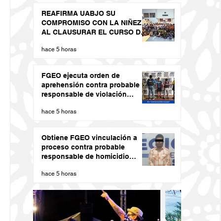
REAFIRMA UABJO SU
COMPROMISO CON LA NIÑEZ
AL CLAUSURAR EL CURSO DE
VERANO LED 2026
hace 5 horas
FGEO ejecuta orden de
aprehensión contra probable
responsable de violación
agravada en Matías Romero
hace 5 horas
Obtiene FGEO vinculación a
proceso contra probable
responsable de homicidio
calificado con ventaja cometido
hace 5 horas
en la Costa