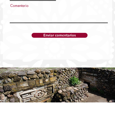
Comentario
Enviar comentarios
FGEO ejecuta orden de aprehensión
contra probable responsable de violación
agravada en Matías Romero
Publicidad