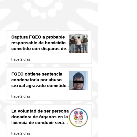
Captura FGEO a probable
responsable de homicidio
cometido con disparos de
arma de fuego
hace 2 días
FGEO obtiene sentencia
condenatoria por abuso
sexual agravado cometido en
agravio de una niña en la
hace 2 días
región de la Costa de Oaxaca
La voluntad de ser persona
donadora de órganos en la
licencia de conducir será
vinculante: SSO
hace 2 días