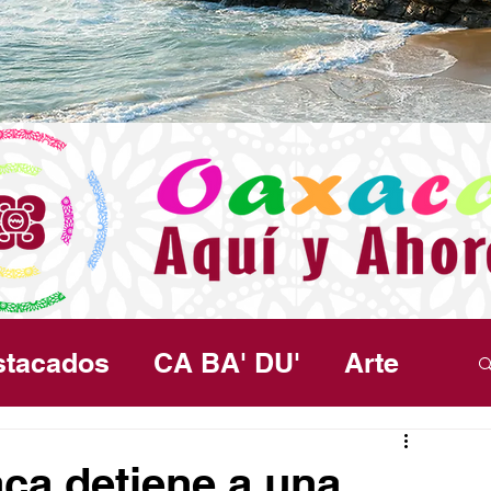
stacados
CA BA' DU'
Arte
ma
Política
Seguridad
Salud
aca detiene a una