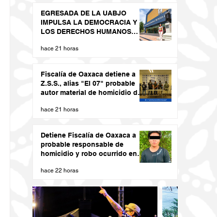
EGRESADA DE LA UABJO
IMPULSA LA DEMOCRACIA Y
LOS DERECHOS HUMANOS
DESDE LAS JUVENTUDES
hace 21 horas
Fiscalía de Oaxaca detiene a
Z.S.S., alias "El 07" probable
autor material de homicidio del
ex presidente municipal de San
hace 21 horas
Juan Cacahuatepec
Detiene Fiscalía de Oaxaca a
probable responsable de
homicidio y robo ocurrido en
San Blas Atempa
hace 22 horas