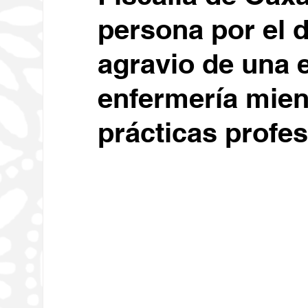
persona por el d
Educación
Economía
C
agravio de una 
Deportes
Medio Ambiente
enfermería mien
prácticas profe
Diputados
Carrusel
Ses
Religión
Tecnología
Oax
Sociales