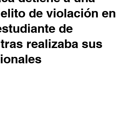
elito de violación en
ultura
Nota Roja
Entrevista
estudiante de
IEEPCO
Otros
Municipios
tras realizaba sus
sionales
ión Solemne
Vialidad
aca Municipio por Municipio